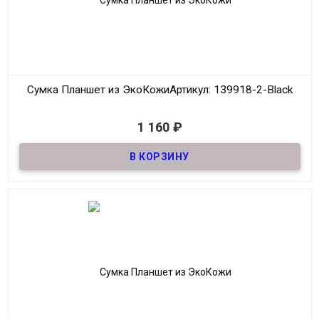
Сумка Планшет из ЭкоКожи
Артикул: 139918-2-Black
В наличии
1 160
₽
Сумка Планшет из качественной ЭкоКожи
Материал
ЭкоКожа
Размер
21*27 см
Цвет
Чёрный
Производитель
Fashion