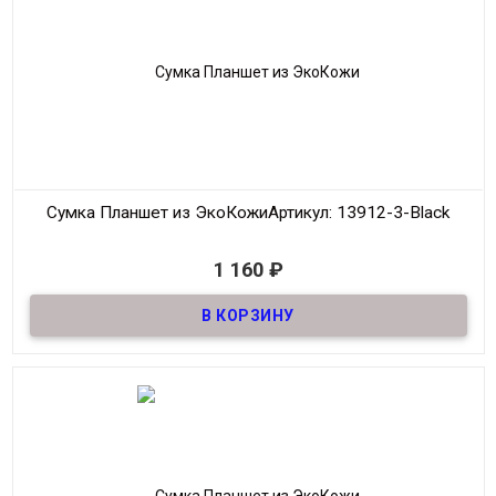
Сумка Планшет из ЭкоКожи
Артикул: 13912-3-Black
В наличии
1 160
₽
Сумка Планшет из качественной ЭкоКожи
Материал
ЭкоКожа
Размер
21*28 см
Цвет
Чёрный
Производитель
Fashion