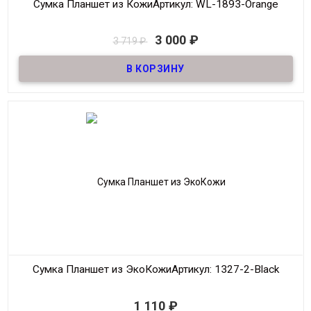
Сумка Планшет из Кожи
Артикул: WL-1893-Orange
В наличии
3 000
₽
3 719
₽
Сумка Планшет из Кожи.Есть потертости на углах сумки.Возврату
не подлежит!
Материал
Кожа
Размер
19*23 см
Производитель
Wallace
Сумка Планшет из ЭкоКожи
Артикул: 1327-2-Black
В наличии
1 110
₽