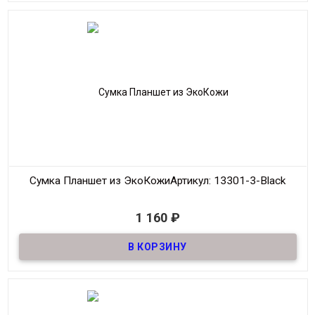
Цвет
Коричневый
Производитель
Fashion
Сумка Планшет из ЭкоКожи
Артикул: 13301-3-Black
В наличии
1 160
₽
Сумка Планшет из качественной ЭкоКожи
Материал
ЭкоКожа
Размер
21*26 см
Цвет
Чёрный
Производитель
Fashion