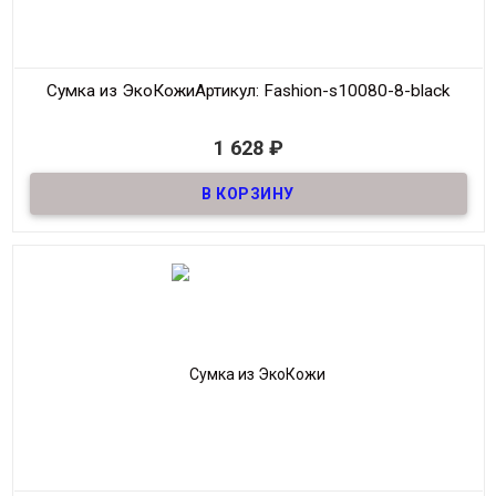
Сумка из ЭкоКожи
Артикул: Fashion-s10080-8-black
В наличии
1 628
₽
Сумка Планшет из качественной ЭкоКожи
Материал
ЭкоКожа
Размер
35*27 см
Цвет
Чёрный
Производитель
Fashion