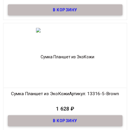
Сумка Планшет из качественной ЭкоКожи
Материал
ЭкоКожа
Размер
23*27 см
Цвет
Чёрный
Производитель
Fashion
Сумка Планшет из ЭкоКожи
Артикул: 13316-5-Brown
В наличии
1 628
₽
Сумка Планшет из качественной ЭкоКожи
Материал
ЭкоКожа
Размер
27*32 см