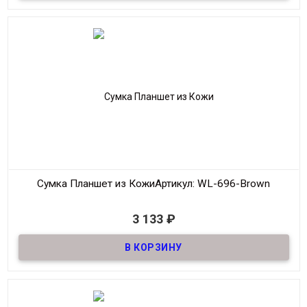
Размер
17,5*22 см
Производитель
Wallace
Сумка Планшет из Кожи
Артикул: WL-696-Brown
В наличии
3 133
₽
Сумка Планшет из Кожи
Материал
Кожа
Размер
16*19 см
Производитель
Wallace