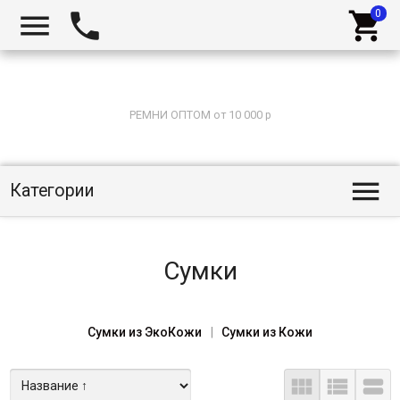



РЕМНИ ОПТОМ от 10 000 р

Категории
Сумки
Сумки из ЭкоКожи
Сумки из Кожи


