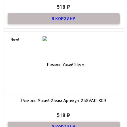
В наличии
518
₽
Ремень узкий Женский из натуральной кожи, декоративный,
шириной 25мм
Материал
Кожа
Ширина
25мм
Длина
90-125 см.
New!
Производитель
S.V.A.R.
Цвет
Черный
Ремень Узкий 25мм
Артикул: 25SVAR-309
В наличии
518
₽
Ремень узкий Женский из натуральной кожи, декоративный,
шириной 25мм