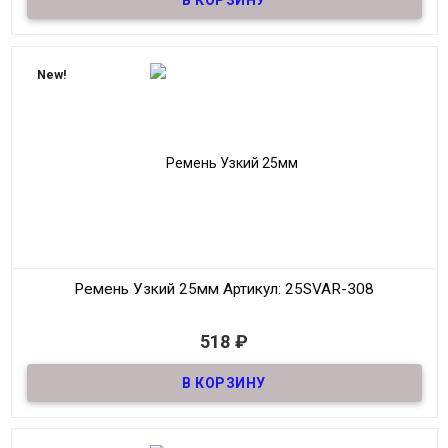
Материал
Кожа
Ширина
25мм
Длина
90-125 см.
New!
Производитель
S.V.A.R.
Цвет
Черный
Ремень Узкий 25мм
Артикул: 25SVAR-308
В наличии
518
₽
Ремень узкий Женский из натуральной кожи, декоративный,
шириной 25мм
Материал
Кожа
Ширина
25мм
Длина
90-125 см.