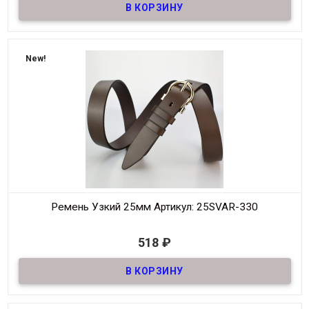
Материал
Кожа
Ширина
25мм
Длина
90-125 см.
New!
Производитель
S.V.A.R.
Цвет
Тёмно-Коричневый
Ремень Узкий 25мм
Артикул: 25SVAR-330
В наличии
518
₽
Ремень узкий Женский из натуральной кожи, декоративный,
шириной 25мм
Материал
Кожа
Ширина
25мм