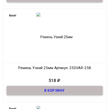
Ширина
25мм
Длина
90-125 см.
New!
Производитель
S.V.A.R.
Цвет
Черный
Ремень Узкий 25мм
Артикул: 25SVAR-258
В наличии
518
₽
Ремень узкий Женский из натуральной кожи, декоративный,
шириной 25мм
Материал
Кожа
Ширина
25мм
Длина
90-125 см.
New!