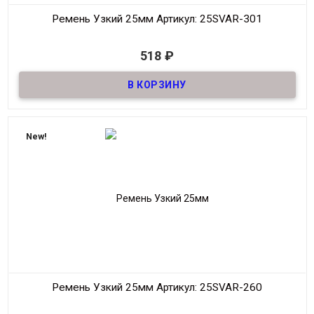
Ремень Узкий 25мм
Артикул: 25SVAR-301
В наличии
518
₽
Ремень узкий Женский из натуральной кожи, декоративный,
шириной 25мм
Материал
Кожа
Ширина
25мм
Длина
90-125 см.
New!
Производитель
S.V.A.R.
Цвет
Тёмно-Синий
Ремень Узкий 25мм
Артикул: 25SVAR-260