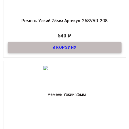
Ремень Узкий 25мм
Артикул: 25SVAR-208
В наличии
540
₽
Ремень узкий Женский из натуральной кожи, декоративный,
шириной 25мм
Материал
Кожа
Ширина
25мм
Длина
90-125 см.
Производитель
S.V.A.R.
Цвет
Черный