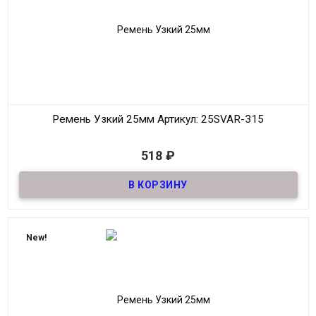
Цвет
Тёмно-Синий
Ремень Узкий 25мм
Артикул: 25SVAR-315
В наличии
518
₽
Ремень узкий Женский из натуральной кожи, декоративный,
шириной 25мм
Материал
Кожа
Ширина
25мм
Длина
90-125 см.
New!
Производитель
S.V.A.R.
Цвет
Тёмно-Синий