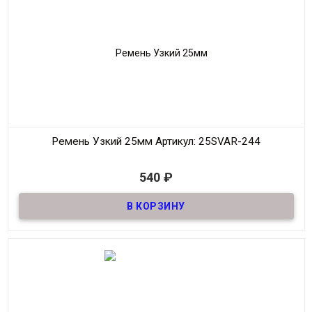
Производитель
S.V.A.R.
Цвет
Тёмно-Коричневый
Ремень Узкий 25мм
Артикул: 25SVAR-244
В наличии
540
₽
Ремень узкий Женский из натуральной кожи, декоративный,
шириной 25мм
Материал
Кожа
Ширина
25мм
Длина
90-125 см.
Производитель
S.V.A.R.
Цвет
Тёмно-Коричневый