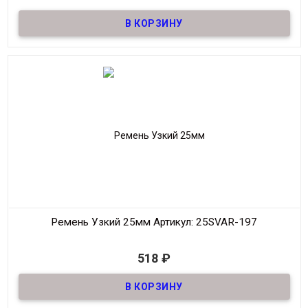
Ремень узкий Женский из натуральной кожи, декоративный,
шириной 25мм
Материал
Кожа
Ширина
25мм
Длина
90-125 см.
Производитель
S.V.A.R.
Цвет
Тёмно-Синий
Ремень Узкий 25мм
Артикул: 25SVAR-197
В наличии
518
₽
Ремень узкий Женский из натуральной кожи, декоративный,
шириной 25мм
Материал
Кожа