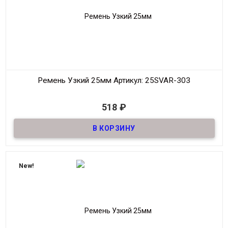
Ремень Узкий 25мм
Артикул: 25SVAR-303
В наличии
518
₽
Ремень узкий Женский из натуральной кожи, декоративный,
шириной 25мм
Материал
Кожа
Ширина
25мм
Длина
90-125 см.
New!
Производитель
S.V.A.R.
Цвет
Тёмно-Синий