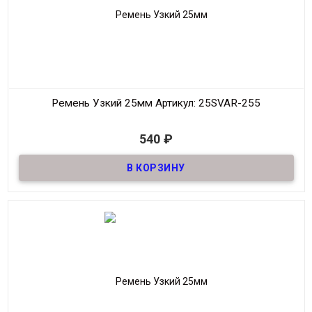
Ремень Узкий 25мм
Артикул: 25SVAR-255
В наличии
540
₽
Ремень узкий Женский из натуральной кожи, декоративный,
шириной 25мм
Материал
Кожа
Ширина
25мм
Длина
90-125 см.
Производитель
S.V.A.R.
Цвет
Белый
Пряжка
золото