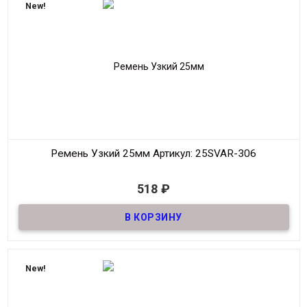
New!
Производитель
S.V.A.R.
Цвет
Черный
Ремень Узкий 25мм
Артикул: 25SVAR-306
В наличии
518
₽
Ремень узкий Женский из натуральной кожи, декоративный,
шириной 25мм
Материал
Кожа
Ширина
25мм
Длина
90-125 см.
New!
Производитель
S.V.A.R.
Цвет
Тёмно-Синий