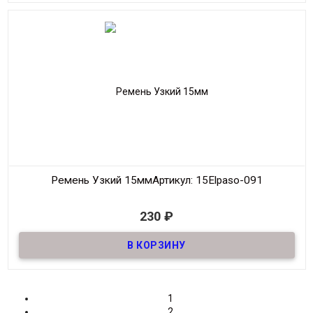
Ширина
25мм
Длина
90-125 см.
Производитель
S.V.A.R.
Цвет
Синий
Ремень Узкий 15мм
Артикул: 15Elpaso-091
В наличии
230
₽
Ремень узкий, шириной 15мм
Материал
Кожа
Ширина
15мм
Длина
105-120 см
1
Производитель
Elpaso
2