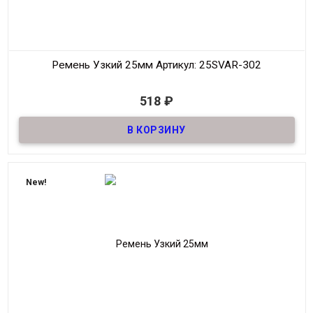
Ремень Узкий 25мм
Артикул: 25SVAR-302
В наличии
518
₽
Ремень узкий Женский из натуральной кожи, декоративный,
шириной 25мм
Материал
Кожа
Ширина
25мм
Длина
90-125 см.
New!
Производитель
S.V.A.R.
Цвет
Тёмно-Синий