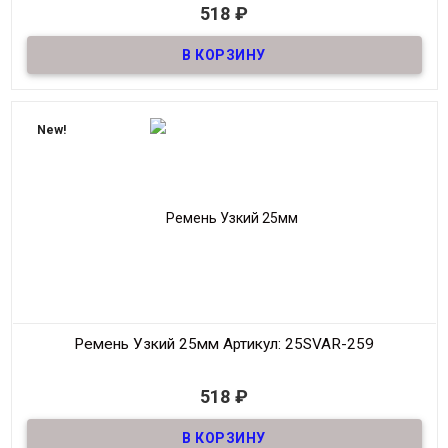
В наличии
518
₽
Ремень узкий Женский из натуральной кожи, декоративный,
шириной 25мм
Материал
Кожа
Ширина
25мм
Длина
90-125 см.
New!
Производитель
S.V.A.R.
Цвет
Черный
Ремень Узкий 25мм
Артикул: 25SVAR-259
В наличии
518
₽
Ремень узкий Женский из натуральной кожи, декоративный,
шириной 25мм
Материал
Кожа