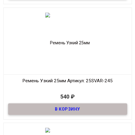
Ширина
25мм
Длина
90-125 см.
Производитель
S.V.A.R.
Цвет
Черный
Ремень Узкий 25мм
Артикул: 25SVAR-245
В наличии
540
₽
Ремень узкий Женский из натуральной кожи, декоративный,
шириной 25мм
Материал
Кожа
Ширина
25мм
Длина
90-125 см.