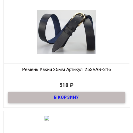
Длина
90-125 см.
Производитель
S.V.A.R.
Цвет
Тёмно-Коричневый
Ремень Узкий 25мм
Артикул: 25SVAR-316
В наличии
518
₽
Ремень узкий Женский из натуральной кожи, декоративный,
шириной 25мм
Материал
Кожа
Ширина
25мм
Длина
90-125 см.
Производитель
S.V.A.R.