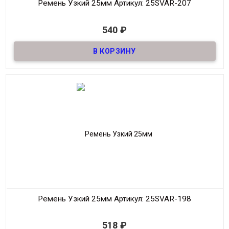
Ремень Узкий 25мм
Артикул: 25SVAR-207
В наличии
540
₽
Ремень узкий Женский из натуральной кожи, декоративный,
шириной 25мм
Материал
Кожа
Ширина
25мм
Длина
90-125 см.
Производитель
S.V.A.R.
Цвет
Черный
Ремень Узкий 25мм
Артикул: 25SVAR-198
В наличии
518
₽