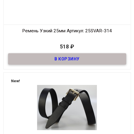
Ремень Узкий 25мм
Артикул: 25SVAR-314
В наличии
518
₽
Ремень узкий Женский из натуральной кожи, декоративный,
шириной 25мм
Материал
Кожа
Ширина
25мм
Длина
90-125 см.
New!
Производитель
S.V.A.R.
Цвет
Черный