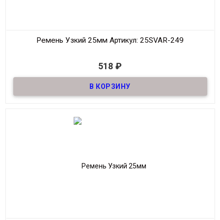
Ремень Узкий 25мм
Артикул: 25SVAR-249
В наличии
518
₽
Ремень узкий Женский из натуральной кожи, декоративный,
шириной 25мм
Материал
Кожа
Ширина
25мм
Длина
90-125 см.
Производитель
S.V.A.R.
Цвет
Черный