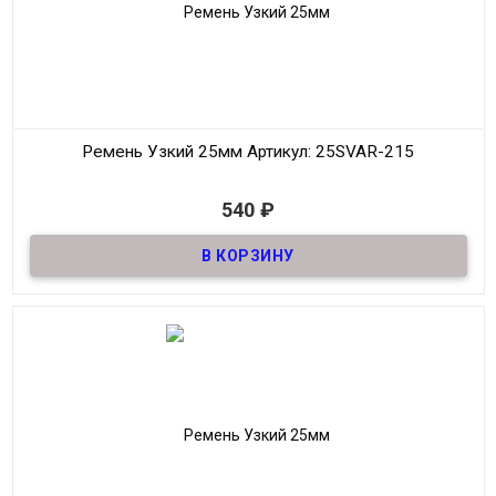
Ремень Узкий 25мм
Артикул: 25SVAR-215
В наличии
540
₽
Ремень узкий Женский из натуральной кожи, декоративный,
шириной 25мм
Материал
Кожа
Ширина
25мм
Длина
90-125 см.
Производитель
S.V.A.R.
Цвет
Белый