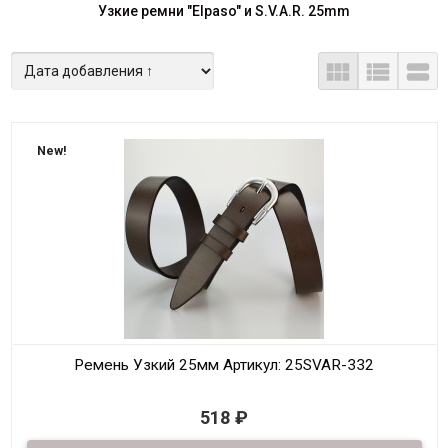
Узкие ремни "Elpaso" и S.V.A.R. 25mm



New!
Ремень Узкий 25мм
Артикул: 25SVAR-332
В наличии
518
₽
Ремень узкий Женский из натуральной кожи, декоративный,
шириной 25мм