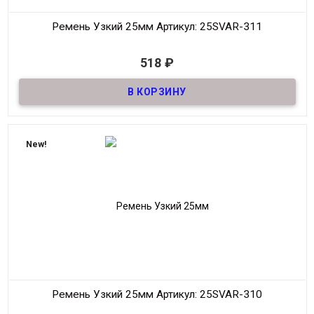
Ремень Узкий 25мм
Артикул: 25SVAR-311
В наличии
518
₽
Ремень узкий Женский из натуральной кожи, декоративный,
шириной 25мм
Материал
Кожа
Ширина
25мм
Длина
90-125 см.
New!
Производитель
S.V.A.R.
Цвет
Черный
Ремень Узкий 25мм
Артикул: 25SVAR-310