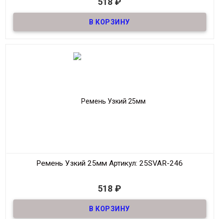
518
₽
Ремень узкий Женский из натуральной кожи, декоративный,
шириной 25мм
Материал
Кожа
Ширина
25мм
Длина
90-125 см.
Производитель
S.V.A.R.
Цвет
Черный
Ремень Узкий 25мм
Артикул: 25SVAR-246
В наличии
518
₽
Ремень узкий Женский из натуральной кожи, декоративный,
шириной 25мм
Материал
Кожа