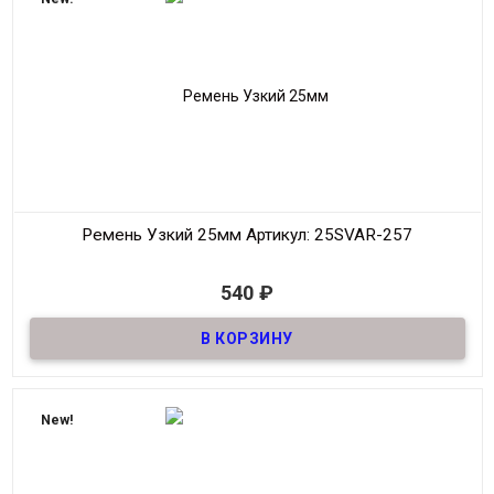
Производитель
S.V.A.R.
Цвет
Черный
Ремень Узкий 25мм
Артикул: 25SVAR-257
В наличии
540
₽
Ремень узкий Женский из натуральной кожи, декоративный,
шириной 25мм
Материал
Кожа
Ширина
25мм
Длина
90-125 см.
New!
Производитель
S.V.A.R.
Цвет
Белый