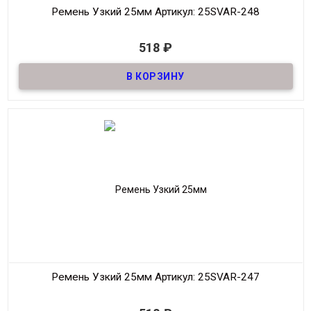
Ремень Узкий 25мм
Артикул: 25SVAR-248
В наличии
518
₽
Ремень узкий Женский из натуральной кожи, декоративный,
шириной 25мм
Материал
Кожа
Ширина
25мм
Длина
90-125 см.
Производитель
S.V.A.R.
Цвет
Черный
Ремень Узкий 25мм
Артикул: 25SVAR-247
В наличии