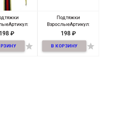
одтяжки
Подтяжки
лые
Артикул:
Взрослые
Артикул:
tyazhki-020
35Podtyazhki-019
198
₽
198
₽
В наличии
В наличии


и для взрослых
Подтяжки для взрослых
риной 35мм
шириной 35мм
зводитель
Россия
Производитель
Россия
ирина
35 ММ
Ширина
35 ММ
Размер
NS
Размер
NS
Цвет
Бежевый-
Цвет
желто-
Красный-
синий
Синий