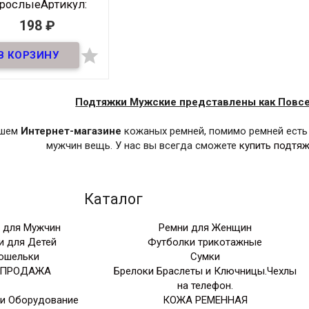
зрослые
Артикул:
5Podtyazhki-018
198
₽
В наличии

тяжки для взрослых
шириной 35мм
Производитель
Россия
Подтяжки Мужские представлены как Повс
Ширина
35 ММ
ашем
Интернет-магазине
кожаных ремней, помимо ремней есть
Размер
NS
мужчин вещь. У нас вы всегда сможете
купить подтя
Цвет
Бежевый-
Красный-
коричневый
Каталог
 для Мужчин
Ремни для Женщин
и для Детей
Футболки трикотажные
ошельки
Сумки
СПРОДАЖА
Брелоки Браслеты и Ключницы.Чехлы
на телефон.
 и Оборудование
КОЖА РЕМЕННАЯ