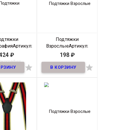
Размер
NS
Цвет
Черно-
серые
одтяжки
Подтяжки
рафия
Артикул:
Взрослые
Артикул:
od-sh-016
35Podtyazhki-027
424
₽
198
₽
В наличии
В наличии


Подтяжки для взрослых
шириной 35мм
Производитель
Россия
Ширина
35 ММ
Размер
NS
Цвет
Светло
бежевый-
красный-
синий