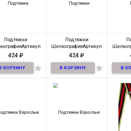
Подтяжки
Подтяжки
П
кография
Артикул:
Шелкография
Артикул:
Шелког
35Pod-sh-019
35Pod-sh-018
35P
424
₽
424
₽
В наличии
В наличии


Подтяжки галстучные
шелкография,
качественные подтяжки
для мужчин шириной 35мм
Производитель
Россия
Ширина
35 ММ
Размер
NS
Цвет
Синий