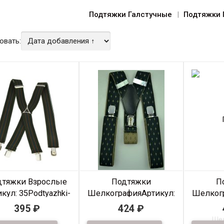
Подтяжки Галстучные
Подтяжки 
овать:
дтяжки Взрослые
Подтяжки
П
кул: 35Podtyazhki-
Шелкография
Артикул:
Шелког
261
35Pod-sh-035
35P
395
₽
424
₽