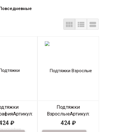
Повседневные



одтяжки
Подтяжки
рафия
Артикул:
Взрослые
Артикул:
od-sh-034
35Podtyazhki-259
424
₽
424
₽