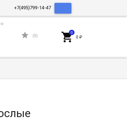
+7(495)799-14-47
РФ


(
0
)
0
₽
ослые