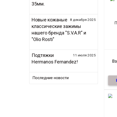
35мм.
Новые кожаные
8 декабря 2025
классические зажимы
нашего бренда "S.V.A.R" и
"Olio Rosti"
Подтяжки
11 июля 2025
В
Hermanos Fernandez!
3
Последние новости
Кач
дл