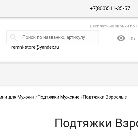
+7(800)511-35-57
Бесплатные звонки по 


(
0
)
remni-store@yandex.ru
мни для Мужчин
/
Подтяжки Мужские
/
Подтяжки Взрослые
Подтяжки Взр