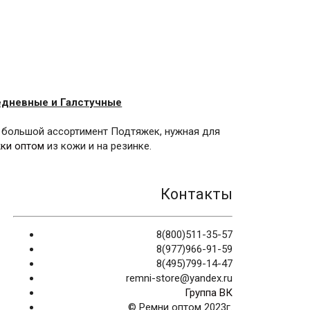
едневные и Галстучные
 большой ассортимент Подтяжек, нужная для
жки оптом
из кожи и на резинке.
Контакты
8(800)511-35-57
8(977)966-91-59
8(495)799-14-47
remni-store@yandex.ru
Группа ВК
© Ремни оптом 2023г.