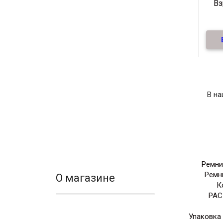
В
3
Под
В н
Ремни
Ремн
О магазине
К
РА
Упаковка