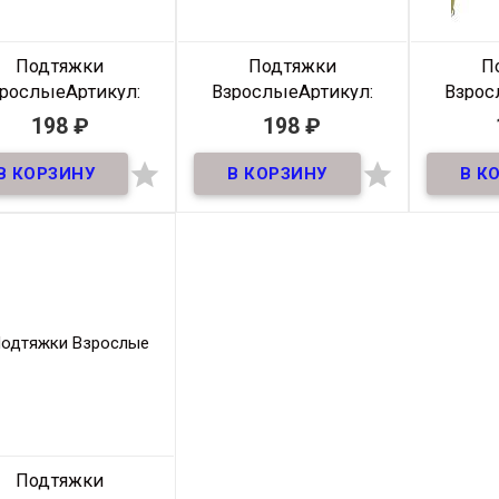
Подтяжки
Подтяжки
П
зрослые
Артикул:
Взрослые
Артикул:
Взрос
5Podtyazhki-024
35Podtyazhki-021
35Pod
198
₽
198
₽
В наличии
В наличии


тяжки для взрослых
Подтяжки для взрослых
Подтяжк
шириной 35мм
шириной 35мм
ши
Производитель
Россия
Производитель
Россия
Прои
Ширина
35 ММ
Ширина
35 ММ
Ш
Размер
NS
Размер
NS
Цвет
Молочный-
Цвет
Бежевый-
синий
Красный-
Синий
Подтяжки