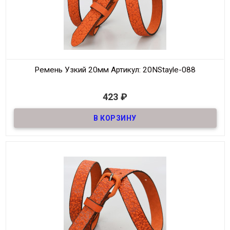
Ремень Узкий 20мм
Артикул: 20NStayle-088
В наличии
423
₽
Ремень узкий из натуральной кожи, шириной 20мм
Материал
Кожа
Ширина
20мм
Длина
105-125 см
Производитель
NS
Цвет
Оранжевый