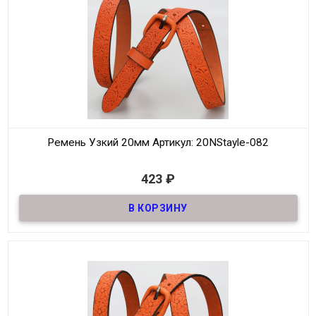
Цвет
Оранжевый
Ремень Узкий 20мм
Артикул: 20NStayle-082
В наличии
423
₽
Ремень узкий из натуральной кожи, шириной 20мм
Материал
Кожа
Ширина
20мм
Длина
105-125 см
Производитель
NS
Цвет
Оранжевый