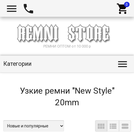



РЕМНИ ОПТОМ от 10 000 р

Категории
Узкие ремни "New Style"
20mm


