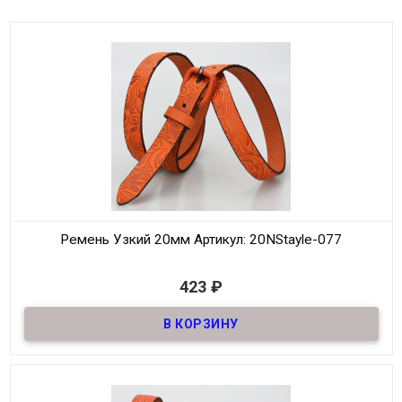
Ремень Узкий 20мм
Артикул: 20NStayle-077
В наличии
423
₽
Ремень узкий из натуральной кожи, шириной 20мм
Материал
Кожа
Ширина
20мм
Длина
105-125 см
Производитель
NS