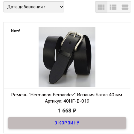



New!
Ремень "Hermanos Fernandez" Испания Батал 40 мм.
Артикул: 40HF-В-019
1 668
₽
В наличии
Ремень джинсовый из натуральной испанской бычьей кожи
великан, шириной 40мм
Материал
Кожа