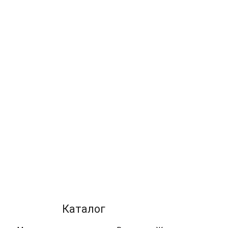
Длина
105-125
Длина
105-125
см
см
Производитель
Hermanos
Производитель
Hermanos
Fernandez
Fernandez
Цвет
Орех
Цвет
Орех
Каталог