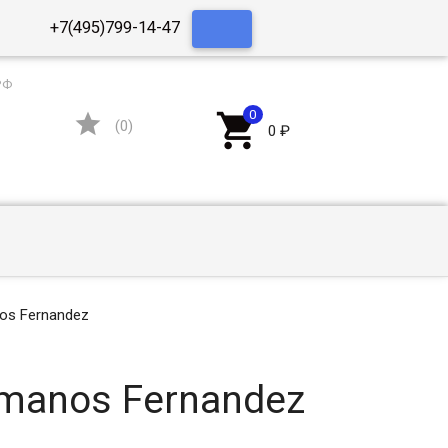
+7(495)799-14-47
РФ


(
0
)
0
₽
os Fernandez
manos Fernandez