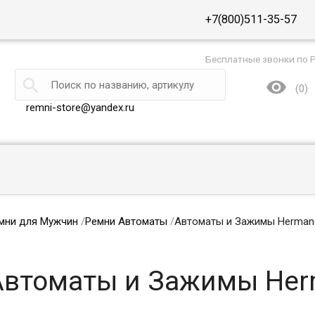
+7(800)511-35-57
Бесплатные звонки по 


(
0
)
remni-store@yandex.ru
мни для Мужчин
/
Ремни Автоматы
/
Автоматы и Зажимы Herman
Автоматы и Зажимы Her