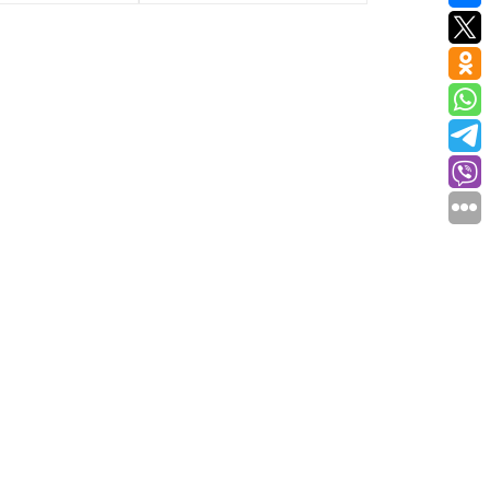
льной цельной
натуральной цельной
шириной 35мм
кожи,шириной 35мм
атериал
Кожа
Материал
Кожа
ирина
35мм
Ширина
35мм
Длина
105-125
Длина
105-125
см
см
зводитель
Hermanos
Производитель
Hermanos
Fernandez
Fernandez
Цвет
Рыжий
Цвет
Черный