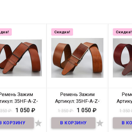
дка!
Скидка!
Скидка!
Ремень Зажим
Ремень Зажим
Рем
тикул: 35HF-A-Z-
Артикул: 35HF-A-Z-
Артику
034
033
1 050
₽
1 050
₽
 350
₽
1 350
₽
1 350
В наличии
В наличии


Ремень зажим из
Ремень зажим из
Реме