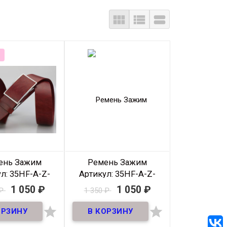



ень Зажим
Ремень Зажим
л: 35HF-A-Z-
Артикул: 35HF-A-Z-
029
023
1 050
₽
1 050
₽
₽
1 350
₽
В наличии
В наличии


нь зажим из
Ремень зажим из