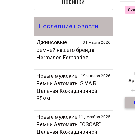
н
НОВИНКИ
кож
ц
Ски
Последние новости
Джинсовые
31 марта 2026
ремней нашего бренда
Hermanos Fernandez!
Новые мужские
19 января 2026
Ар
Ремни Автоматы S.V.A.R
Цельная Кожа ,шириной
1
35мм.
н
Новые мужские
11 декабря 2025
к
Ремни Автоматы "OSCAR"
Цельная Кожа ,шириной