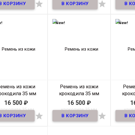
В наличии
В наличии


мень из натуральной
Ремень из натуральной
Ремень 
и крокодила, шириной
кожи крокодила, шириной
кожи кро
35 мм.
35 мм.
!
New!
New!
Материал
Кожа
Материал
Кожа
М
крокодила
крокодила
Ширина
35мм
Ширина
35мм
Ш
Длина
110-125
Длина
125 см.
см
Производитель
Mayer
Прои
Производитель
Mayer
Цвет
Черный
Цвет
Черный
Размер на выбор
125 см
Разме
азмер на выбор
110 см,
емень из кожи
Ремень из кожи
Реме
125 см
рокодила 35 мм
крокодила 35 мм
крок
тикул: 35RK-0010
Артикул: 35RK-009
Артик
16 500
₽
16 500
₽
1
В наличии
В наличии


мень из натуральной
Ремень из натуральной
Ремень 
и крокодила, шириной
кожи крокодила, шириной
кожи кро
35 мм.
35 мм.