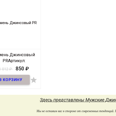
Материал
Кожа
Материал
Кожа
М
крокодила
крокодила
Ширина
35мм
Ширина
35мм
Ш
Длина
110-125 см
Длина
120-125 см.
Производитель
Mayer
Производитель
Mayer
Прои
Цвет
Светло-
Цвет
Тёмно-
Коричневый
Коричневый
Разме
азмер на выбор
110 см, 115
Размер на выбор
110 см, 120
мень Джинсовый
см, 125 см
см, 125 см
PR
Артикул:
40MayerPR-013
850
₽
1 012
₽
В наличии

ень классический из
туральной импортной
и и дорогой пряжкой.
мень с элементами
ручной работы.
Здесь представлены Мужские Джин
Материал
Кожа
Мы не оставим вас в стороне от современных тенденций.
Ширина
40мм