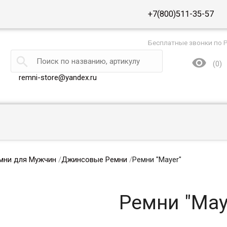
+7(800)511-35-57
Бесплатные звонки по 


(
0
)
remni-store@yandex.ru
мни для Мужчин
/
Джинсовые Ремни
/
Ремни "Mayer"
Ремни "May