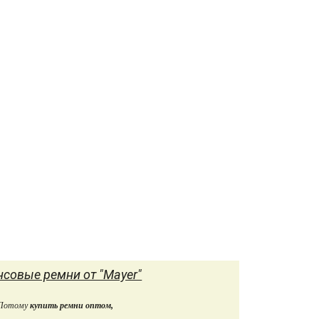
атериал
Кожа
Материал
Кожа
крокодила
крокодила
ирина
35мм
Ширина
40мм
Длина
120-125 см.
Длина
125 см.
зводитель
Mayer
Производитель
Mayer
Цвет
Коричневый
Цвет
Коричнево-
рыжий
р на выбор
110 см, 115
см, 120 см,
Размер на выбор
125 см
125 см
совые ремни от "Mayer"
Потому
купить ремни оптом,