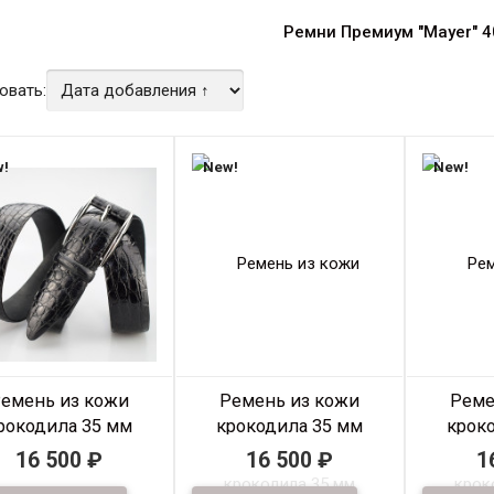
Ремни Премиум "Mayer" 
овать:
!
New!
New!
емень из кожи
Ремень из кожи
Реме
рокодила 35 мм
крокодила 35 мм
крок
тикул: 35RK-0015
Артикул: 35RK-0014
Артику
16 500
₽
16 500
₽
1