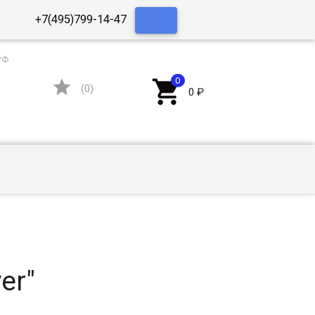
+7(495)799-14-47
РФ


(
0
)
0
₽
er"