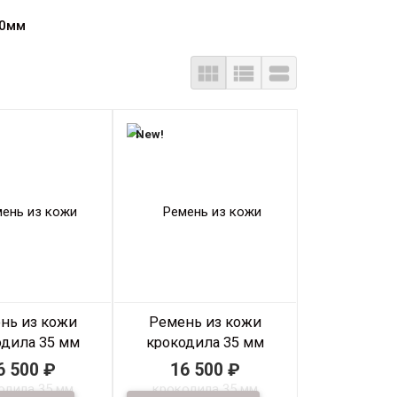
40мм



New!
нь из кожи
Ремень из кожи
одила 35 мм
крокодила 35 мм
л: 35RK-0013
Артикул: 35RK-0012
6 500
₽
16 500
₽