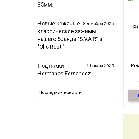
35мм.
Новые кожаные
8 декабря 2025
классические зажимы
нашего бренда "S.V.A.R" и
"Olio Rosti"
Р
Подтяжки
Ре
11 июля 2025
Hermanos Fernandez!
Последние новости
Рем
на
кож
Ре