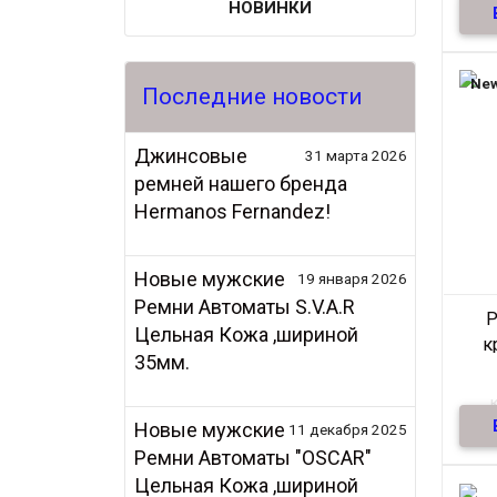
НОВИНКИ
Ре
кож
New
Последние новости
Джинсовые
31 марта 2026
ремней нашего бренда
Hermanos Fernandez!
Новые мужские
19 января 2026
Ремни Автоматы S.V.A.R
Р
Р
Цельная Кожа ,шириной
к
35мм.
Ар
Новые мужские
11 декабря 2025
Ре
Ремни Автоматы "OSCAR"
кож
Цельная Кожа ,шириной