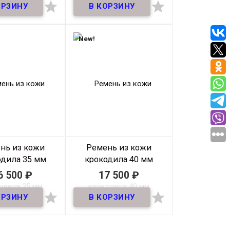
В наличии
В наличии


из натуральной
Ремень из натуральной
кодила, шириной
кожи крокодила, шириной
35 мм.
35 мм.
New!
атериал
Кожа
Материал
Кожа
крокодила
крокодила
ирина
35мм
Ширина
35мм
Длина
120 см.
Длина
125 см.
зводитель
Mayer
Производитель
Mayer
Цвет
Черный
Цвет
Черный
р на выбор
120 см
Размер на выбор
125 см
нь из кожи
Ремень из кожи
одила 35 мм
крокодила 40 мм
ул: 35RK-008
Артикул: 40RK-006
6 500
₽
17 500
₽
В наличии
В наличии


из натуральной
Ремень джинсовый из
кодила, шириной
натуральной кожи
35 мм.
крокодила, шириной 40мм.