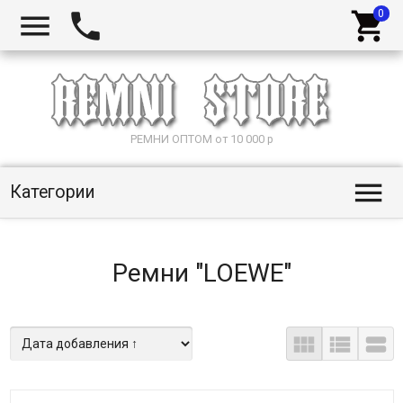



РЕМНИ ОПТОМ от 10 000 р

Категории
Ремни "LOEWE"


