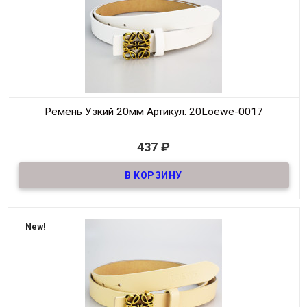
Ремень Узкий 20мм
Артикул: 20Loewe-0017
В наличии
437
₽
Ремень джинсовый узкий , основа (низ) из натуральной кожи!
20мм
Материал
ЭкоКожа
Ширина
20мм
Длина
100-120 см
New!
Производитель
Loewe
Цвет
Белый