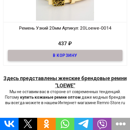
Ремень Узкий 20мм
Артикул: 20Loewe-0014
В наличии
437
₽
Ремень джинсовый узкий , основа (низ) из натуральной кожи!
20мм
Материал
ЭкоКожа
Ширина
20мм
Длина
100-120 см
Здесь представлены женские брендовые ремни
Производитель
Loewe
"LOEWE"
Цвет
Бежевый
Мы не оставим вас в стороне от современных тенденций.
Потому
купить кожаные ремни оптом
даже модных брендов
вы всегда можете в нашем Интернет-магазине Remni-Store.ru