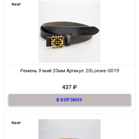
New!
Ремень Узкий 20мм
Артикул: 20Loewe-0019
В наличии
437
₽
Ремень джинсовый узкий , основа (низ) из натуральной кожи!
20мм
Материал
ЭкоКожа
Ширина
20мм
Длина
100-120 см
New!
Производитель
Loewe
Цвет
Черный